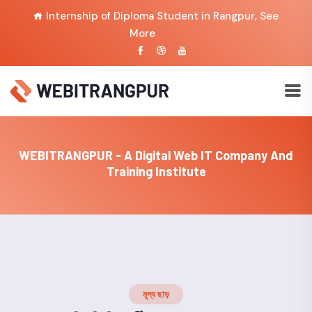
Internship of Diploma Student in Rangpur,
See
More
WEBITRANGPUR - A Digital Web IT Company And
Training Institute
মূল্য ছাড়