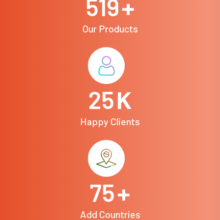
594
+
Our Products
29
K
Happy Clients
86
+
Add Countries